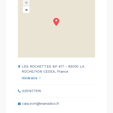
+
-
LES ROCHETTES BP 417 - 85010 LA
ROCHE/YON CEDEX, France
Itinéraire
0251477515
caia.vcm@wanadoo.fr