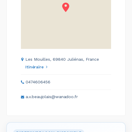
Les Mouilles, 69840 Juliénas, France
Itinéraire
0474606456
a.v.beaujolais@wanadoo.fr