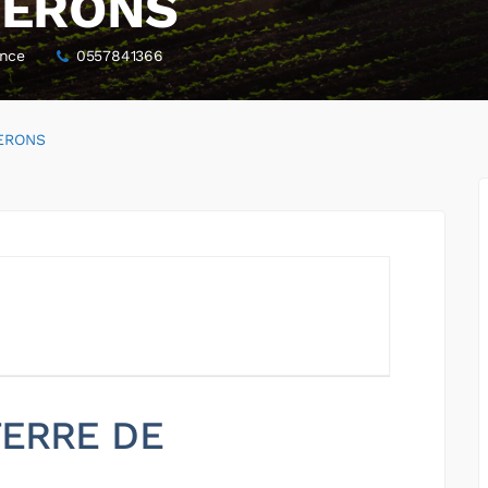
NERONS
ance
0557841366
ERONS
 TERRE DE