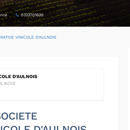
ance
0323701630
RATIVE VINICOLE D’AULNOIS
COLE D'AULNOIS
ULNOIS
 SOCIETE
ICOLE D'AULNOIS