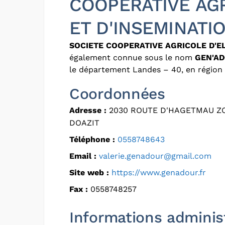
COOPERATIVE AG
ET D'INSEMINATI
SOCIETE COOPERATIVE AGRICOLE D'E
également connue sous le nom
GEN'A
le département Landes – 40, en région 
Coordonnées
Adresse :
2030 ROUTE D'HAGETMAU ZO
DOAZIT
Téléphone :
0558748643
Email :
valerie.genadour@gmail.com
Site web :
https://www.genadour.fr
Fax :
0558748257
Informations adminis