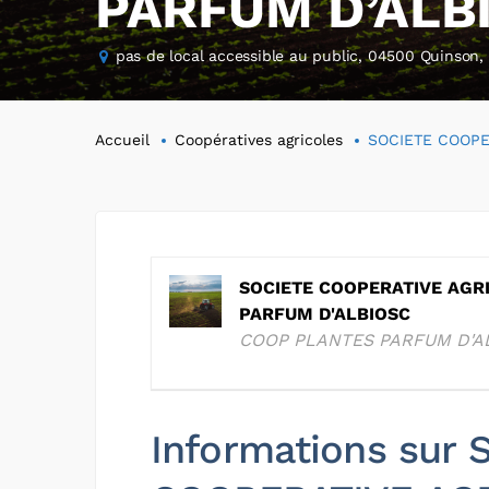
PARFUM D’ALB
pas de local accessible au public, 04500 Quinson,
Accueil
Coopératives agricoles
SOCIETE COOPE
SOCIETE COOPERATIVE AGRI
PARFUM D'ALBIOSC
COOP PLANTES PARFUM D'A
Informations sur