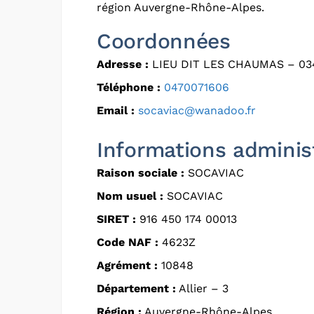
région Auvergne-Rhône-Alpes.
Coordonnées
Adresse :
LIEU DIT LES CHAUMAS – 03
Téléphone :
0470071606
Email :
socaviac@wanadoo.fr
Informations adminis
Raison sociale :
SOCAVIAC
Nom usuel :
SOCAVIAC
SIRET :
916 450 174 00013
Code NAF :
4623Z
Agrément :
10848
Département :
Allier – 3
Région :
Auvergne-Rhône-Alpes