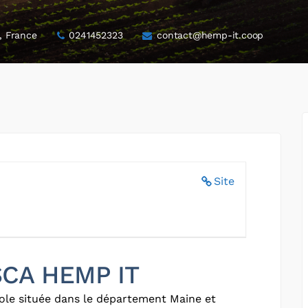
 France
0241452323
contact@hemp-it.coop
Site
 SCA HEMP IT
ole située dans le département Maine et