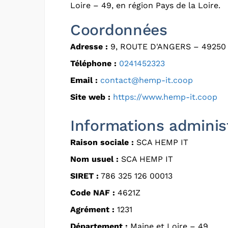
Loire – 49, en région Pays de la Loire.
Coordonnées
Adresse :
9, ROUTE D'ANGERS – 4925
Téléphone :
0241452323
Email :
contact@hemp-it.coop
Site web :
https://www.hemp-it.coop
Informations adminis
Raison sociale :
SCA HEMP IT
Nom usuel :
SCA HEMP IT
SIRET :
786 325 126 00013
Code NAF :
4621Z
Agrément :
1231
Département :
Maine et Loire – 49