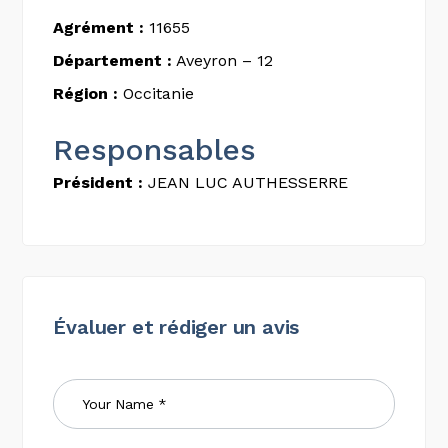
Agrément :
11655
Département :
Aveyron – 12
Région :
Occitanie
Responsables
Président :
JEAN LUC AUTHESSERRE
Évaluer et rédiger un avis