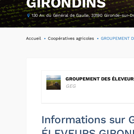
GIRONDINS
130 Av. du Général de Gaulle, 33190 Gironde-sur-D
Accueil
Coopératives agricoles
GROUPEMENT D
GROUPEMENT DES ÉLEVEUR
GEG
Informations su
ÉLEVEURS GIRON