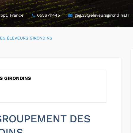
ropt, France
0556711445
geg.33@eleveursgirondins.fr
ES ÉLEVEURS GIRONDINS
S GIRONDINS
r GROUPEMENT DES
DINS