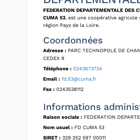
FEDERATION DEPARTEMENTALE DES 
CUMA 53
, est une coopérative agricol
région Pays de la Loire.
Coordonnées
Adresse :
PARC TECHNOPOLE DE CHANGE
CEDEX 9
Téléphone :
0243673734
Email :
fd.53@cuma.fr
Fax :
0243538112
Informations adminis
Raison sociale :
FEDERATION DEPART
Nom usuel :
FD CUMA 53
SIRET :
329 252 597 00011