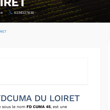
IRET
ce
0238327630
IRET
 FDCUMA DU LOIRET
e sous le nom
FD CUMA 45
, est une