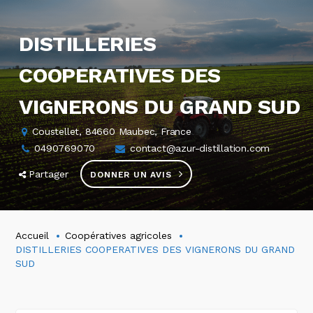
DISTILLERIES
COOPERATIVES DES
VIGNERONS DU GRAND SUD
Coustellet, 84660 Maubec, France
0490769070
contact@azur-distillation.com
Partager
DONNER UN AVIS
Accueil
Coopératives agricoles
DISTILLERIES COOPERATIVES DES VIGNERONS DU GRAND
SUD