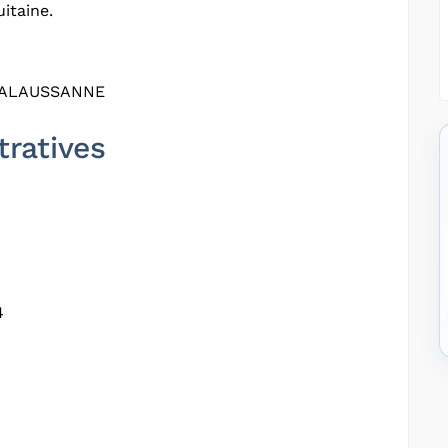
itaine.
MALAUSSANNE
tratives
4