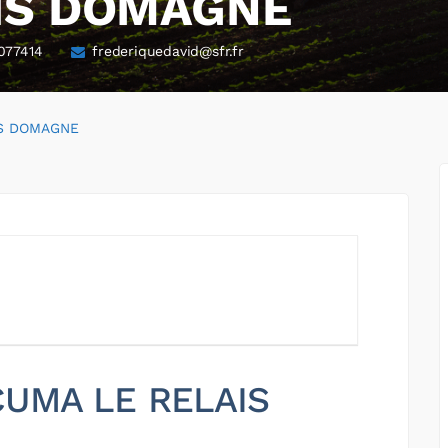
IS DOMAGNE
077414
frederiquedavid@sfr.fr
IS DOMAGNE
 CUMA LE RELAIS