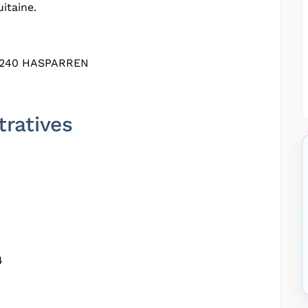
itaine.
4240 HASPARREN
tratives
4