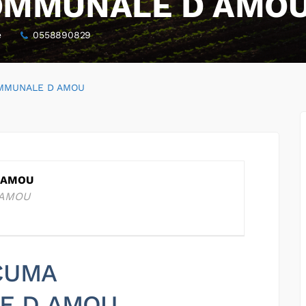
OMMUNALE D AMO
e
0558890829
MMUNALE D AMOU
 AMOU
 AMOU
 CUMA
E D AMOU