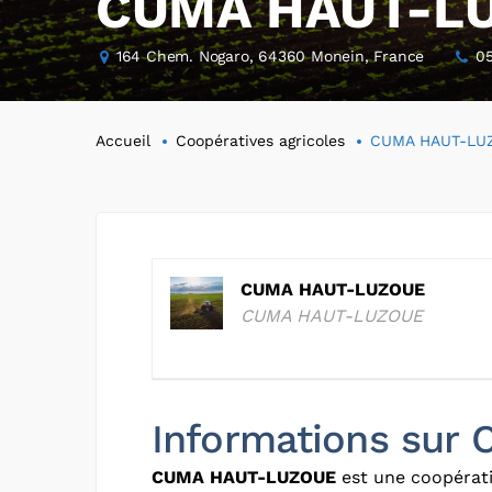
CUMA HAUT-L
164 Chem. Nogaro, 64360 Monein, France
0
Accueil
Coopératives agricoles
CUMA HAUT-LU
CUMA HAUT-LUZOUE
CUMA HAUT-LUZOUE
Informations su
CUMA HAUT-LUZOUE
est une coopérati