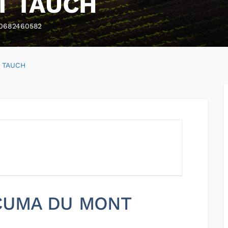
T TAUCH
0682460582
 TAUCH
r CUMA DU MONT