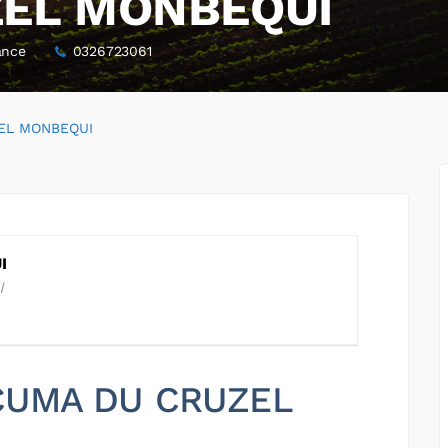
ZEL MONBEQUI
ance
0326723061
EL MONBEQUI
I
I
r CUMA DU CRUZEL