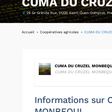
CUMA DU CRU
26 Gr Grande Rue, 51320 Saint-Ouen-Domprot, Fr
Accueil
Coopératives agricoles
CUMA DU CRUZ
CUMA DU CRUZEL MONBEQU
CUMA DU CRUZEL MONBEQU
Informations su
MONBEQUI