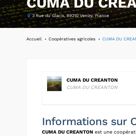
CUMA DU CRE
3 Rue du Glacis, 89210 Venizy, France
Accueil
Coopératives agricoles
CUMA DU CREA
CUMA DU CREANTON
CUMA DU CREANTON
Informations su
CUMA DU CREANTON
est une coopérati