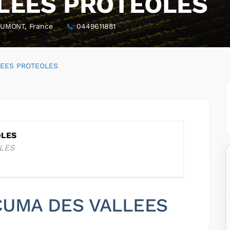
LEES PROTEOLES
AUMONT, France
0449611881
LEES PROTEOLES
OLES
LES
 CUMA DES VALLEES