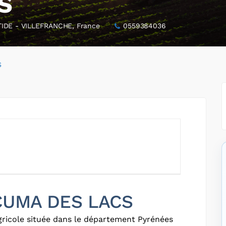
S
IDE - VILLEFRANCHE, France
0559384036
S
 CUMA DES LACS
gricole située dans le département Pyrénées