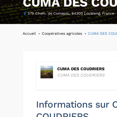
CUMA DES COU
579 Chem. de Comayou, 64300 Loubieng, France
Accueil
Coopératives agricoles
CUMA DES COU
CUMA DES COUDRIERS
CUMA DES COUDRIERS
Informations sur
COUDRIERS