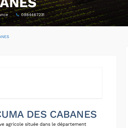
BANES
ance
0984467231
ANES
r CUMA DES CABANES
ve agricole située dans le département