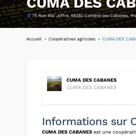
CUMA DES CA
75 Rue Mal Joffre, 66130 Corbère-les-Cabanes, Fr
Accueil
Coopératives agricoles
CUMA DES CAB
CUMA DES CABANES
CUMA DES CABANES
Informations su
CUMA DES CABANES
est une coopérati