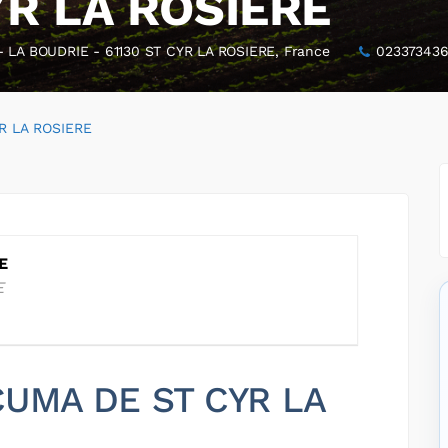
R LA ROSIERE
A BOUDRIE - 61130 ST CYR LA ROSIERE, France
02337343
R LA ROSIERE
E
E
 CUMA DE ST CYR LA