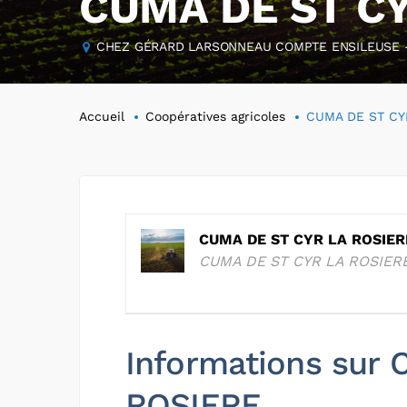
CUMA DE ST CY
CHEZ GÉRARD LARSONNEAU COMPTE ENSILEUSE - L
Accueil
Coopératives agricoles
CUMA DE ST CY
CUMA DE ST CYR LA ROSIER
CUMA DE ST CYR LA ROSIER
Informations sur
ROSIERE