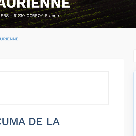
AURIENNE
RS - 51230 CORROY, France
AURIENNE
 CUMA DE LA