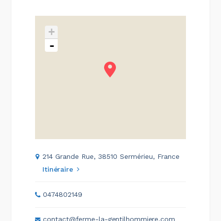
+
-
214 Grande Rue, 38510 Sermérieu, France
Itinéraire
0474802149
contact@ferme-la-gentilhommiere.com