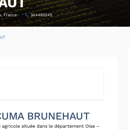
AUT
, France
344465245
UT
r CUMA BRUNEHAUT
 agricole située dans le département Oise –