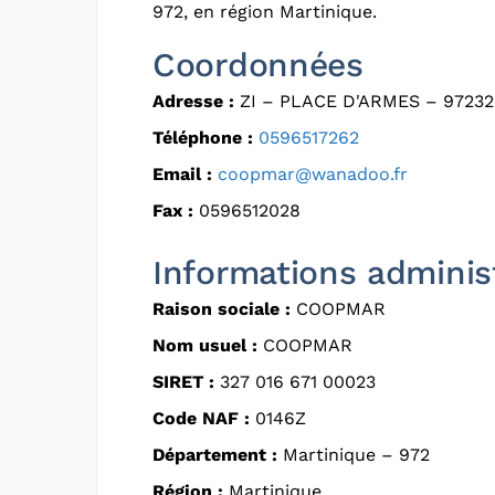
972, en région Martinique.
Coordonnées
Adresse :
ZI – PLACE D'ARMES – 9723
Téléphone :
0596517262
Email :
coopmar@wanadoo.fr
Fax :
0596512028
Informations adminis
Raison sociale :
COOPMAR
Nom usuel :
COOPMAR
SIRET :
327 016 671 00023
Code NAF :
0146Z
Département :
Martinique – 972
Région :
Martinique