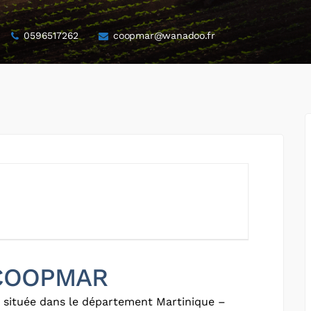
0596517262
coopmar@wanadoo.fr
r COOPMAR
e située dans le département Martinique –