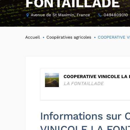
FONTAILLADE
Avenue de St Maximin, France
0494809010
Accueil
Coopératives agricoles
COOPERATIVE V
COOPERATIVE VINICOLE LA
LA FONTAILLADE
Informations sur
VINICOLE LA FON