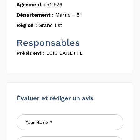
Agrément :
51-526
Département :
Marne – 51
Région :
Grand Est
Responsables
Président :
LOIC BANETTE
Évaluer et rédiger un avis