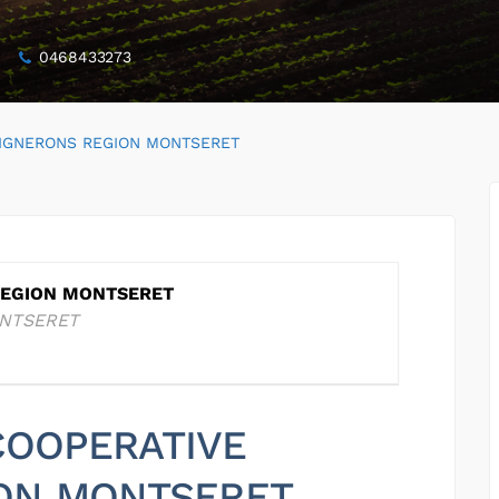
0468433273
VIGNERONS REGION MONTSERET
REGION MONTSERET
ONTSERET
 COOPERATIVE
ON MONTSERET