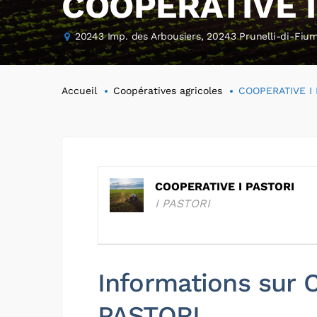
COOPERATIVE I
20243 Imp. des Arbousiers, 20243 Prunelli-di-Fiu
Accueil
Coopératives agricoles
COOPERATIVE I 
COOPERATIVE I PASTORI
I PASTORI
Informations sur
PASTORI