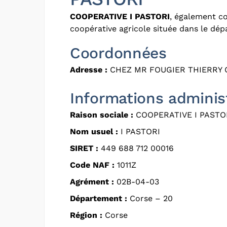
COOPERATIVE I PASTORI
, également c
coopérative agricole située dans le dé
Coordonnées
Adresse :
CHEZ MR FOUGIER THIERRY C
Informations adminis
Raison sociale :
COOPERATIVE I PASTO
Nom usuel :
I PASTORI
SIRET :
449 688 712 00016
Code NAF :
1011Z
Agrément :
02B-04-03
Département :
Corse – 20
Région :
Corse