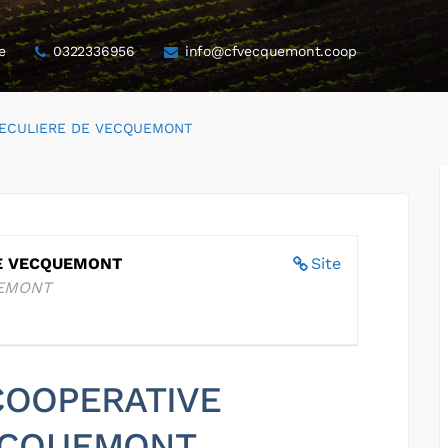
e
0322336956
info@cfvecquemont.coop
FECULIERE DE VECQUEMONT
DE VECQUEMONT
Site
UEMONT
 COOPERATIVE
ECQUEMONT