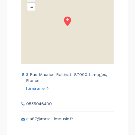
-
3 Rue Maurice Rollinat, 87000 Limoges,
France
Itinéraire
0555046400
cia87@mrse-limousin.fr