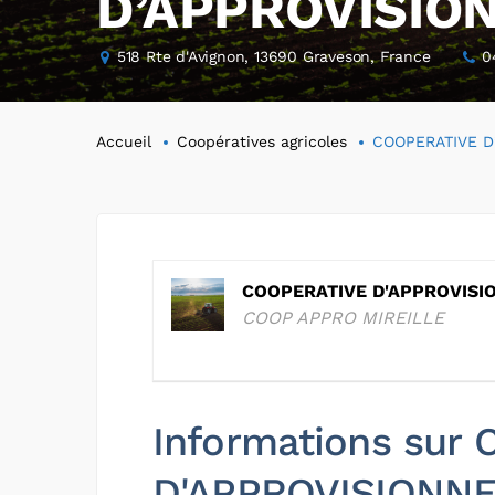
D’APPROVISIO
518 Rte d'Avignon, 13690 Graveson, France
0
Accueil
Coopératives agricoles
COOPERATIVE D
COOPERATIVE D'APPROVISI
COOP APPRO MIREILLE
Informations sur
D'APPROVISIONN