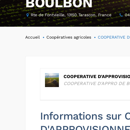
BOULBON
Rte de Fontvieille, 13150 Tarascon, France
04
Accueil
Coopératives agricoles
COOPERATIVE D
COOPERATIVE D'APPROVIS
COOPERATIVE D'APPRO DE 
Informations sur
D'APPROVISIONN