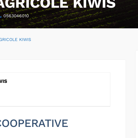
AGRICOLE KIWIS
0563046010
GRICOLE KIWIS
WIS
 COOPERATIVE