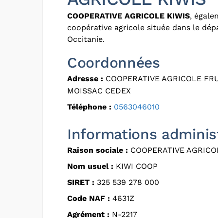
COOPERATIVE AGRICOLE KIWIS
, égal
coopérative agricole située dans le dé
Occitanie.
Coordonnées
Adresse :
COOPERATIVE AGRICOLE FRUIT
MOISSAC CEDEX
Téléphone :
0563046010
Informations adminis
Raison sociale :
COOPERATIVE AGRICOL
Nom usuel :
KIWI COOP
SIRET :
325 539 278 000
Code NAF :
4631Z
Agrément :
N-2217