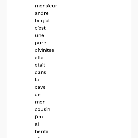
monsieur
andre
bergot
c’est
une
pure
divinitee
elle
etait
dans
la
cave
de
mon
cousin
j’en
ai
herite