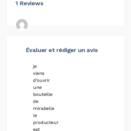
1 Reviews
smetko
jean
paul
4
Évaluer et rédiger un avis
ans
ago
je
viens
d’ouvrir
une
bouteille
de
mirabelle
le
producteur
est