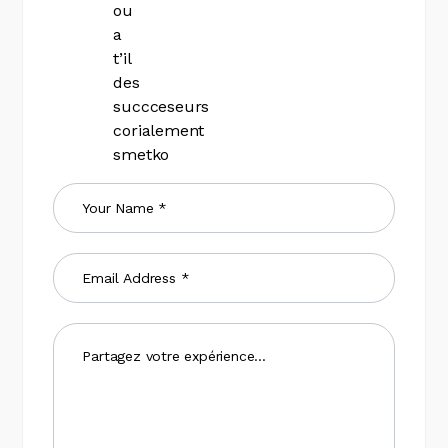
ou
a
t’il
des
succceseurs
corialement
smetko