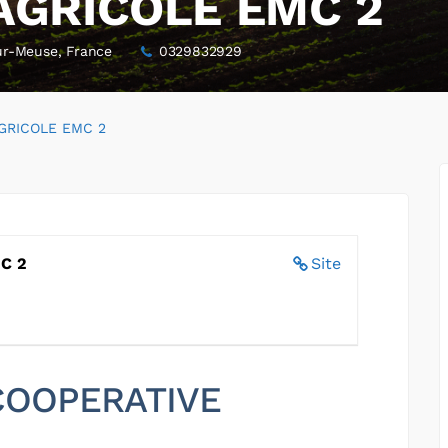
AGRICOLE EMC 2
ur-Meuse, France
0329832929
GRICOLE EMC 2
C 2
Site
 COOPERATIVE