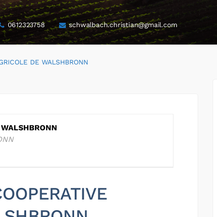
0612323758
schwalbach.christian@gmail.com
AGRICOLE DE WALSHBRONN
E WALSHBRONN
ONN
 COOPERATIVE
ALSHBRONN