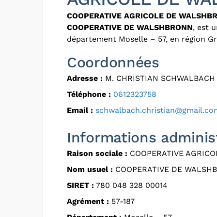
COOPERATIVE AGRICOLE DE WALSHB
COOPERATIVE DE WALSHBRONN
, est 
département Moselle – 57, en région Gr
Coordonnées
Adresse :
M. CHRISTIAN SCHWALBACH 
Téléphone :
0612323758
Email :
schwalbach.christian@gmail.co
Informations adminis
Raison sociale :
COOPERATIVE AGRICO
Nom usuel :
COOPERATIVE DE WALSH
SIRET :
780 048 328 00014
Agrément :
57-187