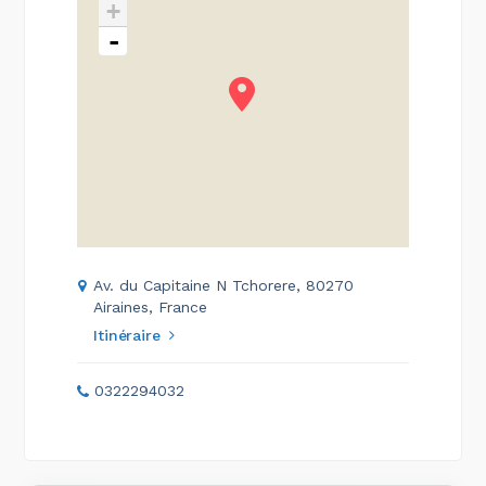
+
-
Av. du Capitaine N Tchorere, 80270
Airaines, France
Itinéraire
0322294032