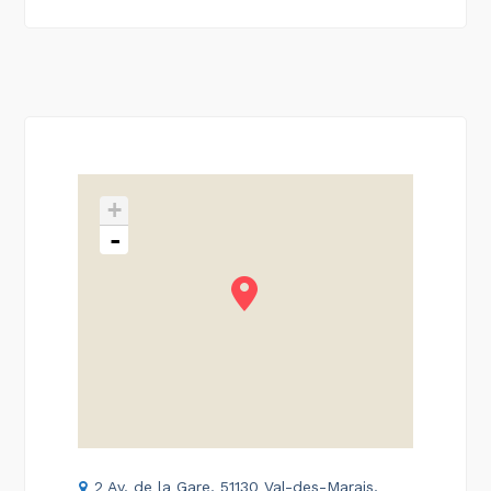
+
-
2 Av. de la Gare, 51130 Val-des-Marais,