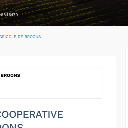
96846470
GRICOLE DE BROONS
E BROONS
 COOPERATIVE
OONS