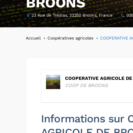
BROONS
23 Rue de Trédias, 22250 Broons, France
02
Accueil
Coopératives agricoles
COOPERATIVE A
COOPERATIVE AGRICOLE D
COOP DE BROONS
Informations sur
AGRICOLE DE BR