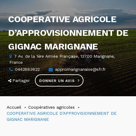
COOPERATIVE AGRICOLE
D’APPROVISIONNEMENT DE
GIGNAC MARIGNANE
7 Av. de la 1ère Armée Française, 13700 Marignane,
France
0442883622
appromarignanaise@sfr.fr
Partager
DONNER UN AVIS
Accueil
Coopératives agricoles
COOPERATIVE AGRICOLE D’APPROVISIONNEMENT DE
GIGNAC MARIGNANE