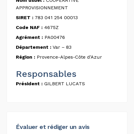
Nom usuel :
COOPERATIVE
APPROVISIONNEMENT
SIRET :
783 041 254 00013
Code NAF :
4675Z
Agrément :
PA00476
Département :
Var – 83
Région :
Provence-Alpes-Côte d'Azur
Responsables
Président :
GILBERT LUCATS
Évaluer et rédiger un avis