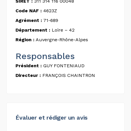
SIRET :
311 314 116 00048
Code NAF :
4623Z
Agrément :
71-689
Département :
Loire – 42
Région :
Auvergne-Rhône-Alpes
Responsables
Président :
GUY FONTENIAUD
Directeur :
FRANÇOIS CHAINTRON
Évaluer et rédiger un avis