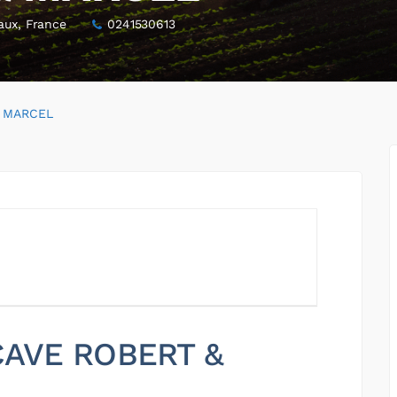
aux, France
0241530613
& MARCEL
 CAVE ROBERT &