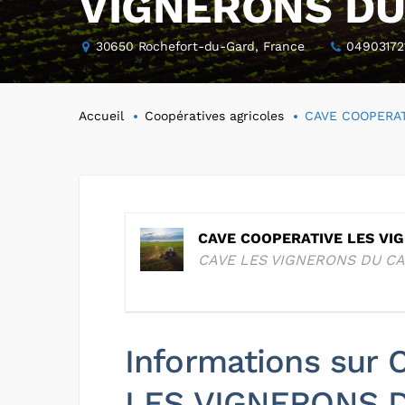
VIGNERONS DU
30650 Rochefort-du-Gard, France
04903172
Accueil
Coopératives agricoles
CAVE COOPERAT
CAVE COOPERATIVE LES VI
CAVE LES VIGNERONS DU C
Informations sur
LES VIGNERONS 